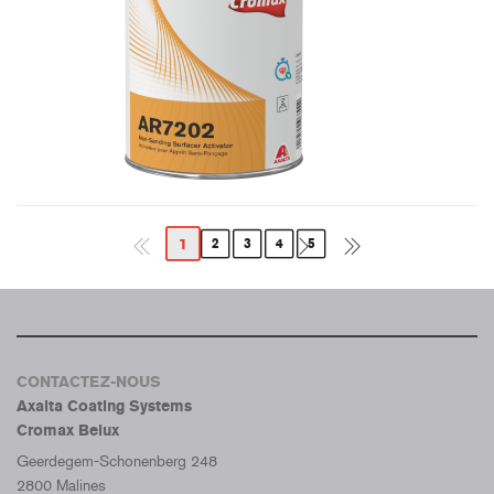
1
2
3
4
5
CONTACTEZ-NOUS
Axalta Coating Systems
Cromax Belux
Geerdegem-Schonenberg 248
2800 Malines