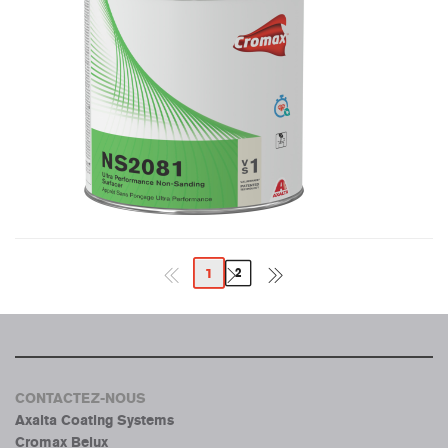
1
2
CONTACTEZ-NOUS
Axalta Coating Systems
Cromax Belux