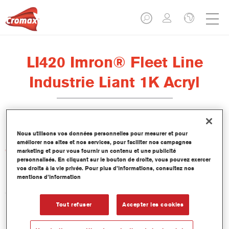
LI420 Imron® Fleet Line
Industrie Liant 1K Acryl
Nous utilisons vos données personnelles pour mesurer et pour
améliorer nos sites et nos services, pour faciliter nos campagnes
Caractéristiques du produit
marketing et pour vous fournir un contenu et une publicité
personnalisés. En cliquant sur le bouton de droite, vous pouvez exercer
vos droits à la vie privée. Pour plus d’informations, consultez nos
mentions d’information
Product Variant
3.5LT
Tout refuser
Accepter les cookies
Numéro article
LI420 3.50 LI