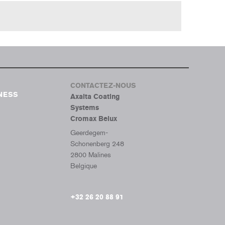
CONTACTEZ-NOUS
NESS
Axalta Coating
Systems
Cromax Belux
Geerdegem-
Schonenberg 248
2800 Malines
Belgique
+32 26 20 88 91