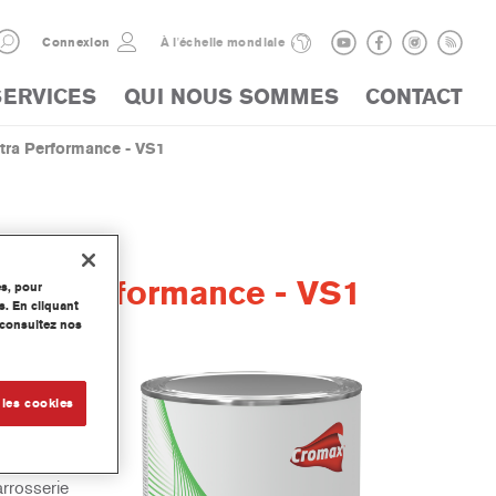
Connexion
À l'échelle mondiale
SERVICES
QUI NOUS SOMMES
CONTACT
tra Performance - VS1
tra Performance - VS1
es, pour
s. En cliquant
, consultez nos
 - NS2084
 les cookies
plus
e Mate
arrosserie