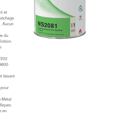
t et
 séchage
es. Aucun
ue du
inition.
e
7202
Z9800
t faisant
 pour
u Métal
liques.
e en