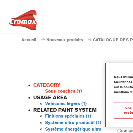
Accueil
Nouveaux produits
CATALOGUE DES 
N
Nous utilis
faciliter n
CATEGORY
sur le bouto
Sous-couches
(1)
mentions d’
USAGE AREA
Véhicules légers
(1)
Basé su
Vos 
RELATED PAINT SYSTEM
- NS208
prote
Finitions spéciales
(1)
product
Système ultra productif
(1)
désolva
Système énergétique ultra
Cromax P