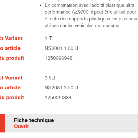
En combinaison avec l'additif plastique ultra
performance AZ9700, il peut être utilisé pour la
directe des supports plastiques les plus co
utilisés sur les véhicules de tourisme.
t Variant
1LT
 article
NS2081 1.00 LI
u produit
1250096948
t Variant
3.5LT
 article
NS2081 3.50 LI
u produit
1250010384
Fiche technique
Ouvrir