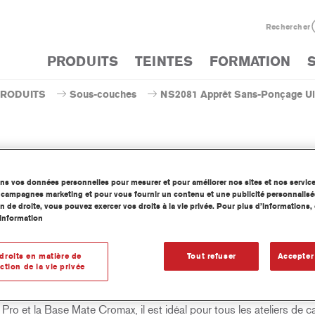
Rechercher
PRODUITS
TEINTES
FORMATION
PRODUITS
Sous-couches
NS2081 Apprêt Sans-Ponçage Ul
S2081 Apprêt Sans-Ponçage Ul
ons vos données personnelles pour mesurer et pour améliorer nos sites et nos servic
os campagnes marketing et pour vous fournir un contenu et une publicité personnalisé
n de droite, vous pouvez exercer vos droits à la vie privée. Pour plus d’informations
information
r une chimie brevetée par Axalta, l'Apprêt Sans-Ponçage NS2081
droits en matière de
Tout refuser
Accepter
7 Ultra Performance de Cromax offre le procédé de préparation le 
ction de la vie privée
if pour la mise en peinture des pièces neuves. Avec un temps de
tation très impressionnant de seulement cinq minutes, sous la Bas
ro et la Base Mate Cromax, il est idéal pour tous les ateliers de c