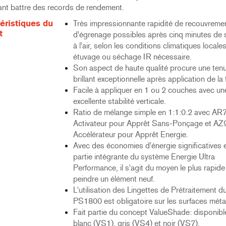
ant battre des records de rendement.
éristiques du
Très impressionnante rapidité de recouvremen
t
d'égrenage possibles après cinq minutes de
à l'air, selon les conditions climatiques local
étuvage ou séchage IR nécessaire.
Son aspect de haute qualité procure une ten
brillant exceptionnelle après application de la f
Facile à appliquer en 1 ou 2 couches avec un
excellente stabilité verticale.
Ratio de mélange simple en 1:1:0.2 avec AR
Activateur pour Apprêt Sans-Ponçage et A
Accélérateur pour Apprêt Energie.
Avec des économies d'énergie significatives e
partie intégrante du système Energie Ultra
Performance, il s'agit du moyen le plus rapide
peindre un élément neuf.
L'utilisation des Lingettes de Prétraitement d
PS1800 est obligatoire sur les surfaces métal
Fait partie du concept ValueShade: disponibl
blanc (VS1), gris (VS4) et noir (VS7).