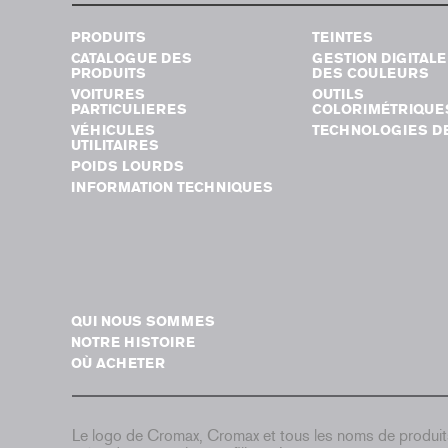
PRODUITS
TEINTES
CATALOGUE DES
GESTION DIGITALE
PRODUITS
DES COULEURS
VOITURES
OUTILS
PARTICULIERES
COLORIMÉTRIQUE
VÉHICULES
TECHNOLOGIES DE
UTILITAIRES
POIDS LOURDS
INFORMATION TECHNIQUES
QUI NOUS SOMMES
NOTRE HISTOIRE
OÙ ACHETER
Le logo de Cromax, Cromax et tous les noms de produi