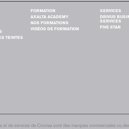
FORMATION
SERVICES
AXALTA ACADEMY
DRIVUS BUSI
SERVICES
NOS FORMATIONS
FIVE STAR
VIDÉOS DE FORMATION
S
S TEINTES
ts et de services de Cromax sont des marques commerciales ou d