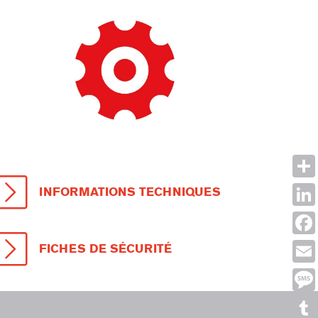
Shar
INFORMATIONS TECHNIQUES
Link
Face
FICHES DE SÉCURITÉ
Emai
Mes