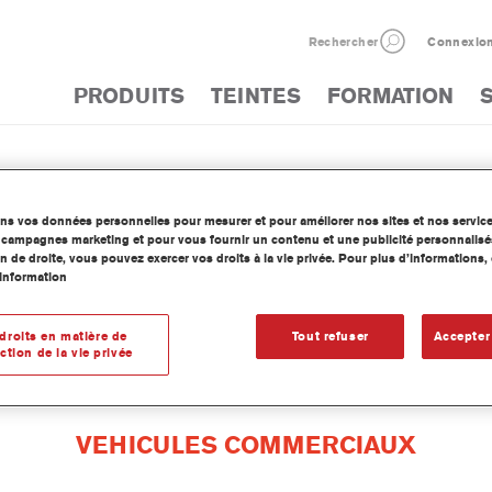
Rechercher
Connexio
PRODUITS
TEINTES
FORMATION
ues
ons vos données personnelles pour mesurer et pour améliorer nos sites et nos servic
os campagnes marketing et pour vous fournir un contenu et une publicité personnalisé
n de droite, vous pouvez exercer vos droits à la vie privée. Pour plus d’informations
information
INFORMATION TECHNIQUES
droits en matière de
Tout refuser
Accepter
ction de la vie privée
VEHICULES COMMERCIAUX