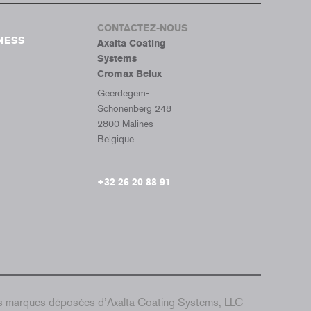
Tumb
CONTACTEZ-NOUS
NESS
Axalta Coating
Systems
Cromax Belux
Geerdegem-
Schonenberg 248
2800 Malines
Belgique
+32 26 20 88 91
es marques déposées d’Axalta Coating Systems, LLC