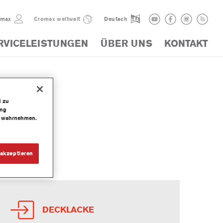
omax
Cromax weltweit
Deutsch
RVICELEISTUNGEN
ÜBER UNS
KONTAKT
d zu
ung
te wahrnehmen.
RUNG
akzeptieren
DECKLACKE