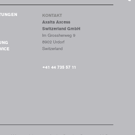
Tumb
STUNGEN
KONTAKT
Axalta Axcess
Switzerland GmbH
Im Grossherweg 9
8902 Urdorf
UNG
Switzerland
VICE
+41 44 735 57 11