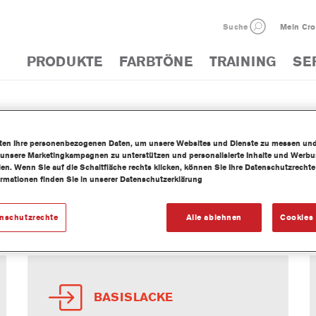
Suche
Mein Cr
PRODUKTE
FARBTÖNE
TRAINING
SE
iten Ihre personenbezogenen Daten, um unsere Websites und Dienste zu messen un
 unsere Marketingkampagnen zu unterstützen und personalisierte Inhalte und Werb
llen. Wenn Sie auf die Schaltfläche rechts klicken, können Sie Ihre Datenschutzrech
ormationen finden Sie in unserer Datenschutzerklärung
DUKTE FÜR DIE NFZ-LACKIE
enschutzrechte
Alle ablehnen
Cookies 
BASISLACKE