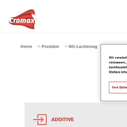
Home
Produkte
Nfz-Lackierung
Wir verarbe
verbessern,
bereitzuste
Weitere Inf
PRO
Ihre Dat
ADDITIVE