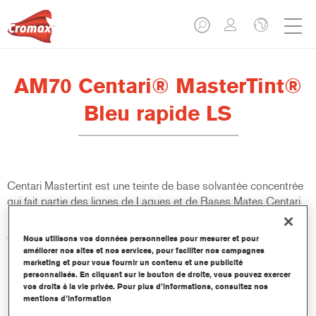
AM70 Centari® MasterTint®
Bleu rapide LS
Centari Mastertint est une teinte de base solvantée concentrée
qui fait partie des lignes de Laques et de Bases Mates Centari.
Caractéristiques du produit
Nous utilisons vos données personnelles pour mesurer et pour
améliorer nos sites et nos services, pour faciliter nos campagnes
Système de peinture de réparation solvanté distinctif,
marketing et pour vous fournir un contenu et une publicité
polyvalent et facile d’utilisation.
personnalisés. En cliquant sur le bouton de droite, vous pouvez exercer
Une seule machine à faire les teintes fournit toutes les
vos droits à la vie privée. Pour plus d’informations, consultez nos
qualités de peinture solvantée – medium et high-solids,
mentions d’information
laques et bases mates.