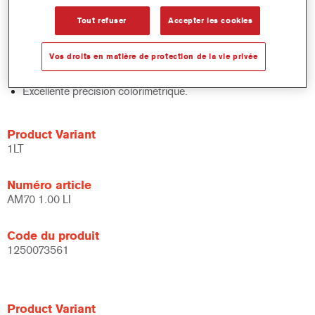
Contrôle rapide des stocks.
Tout refuser
Accepter les cookies
Gestion facile.
Economise de l’espace de stockage. .
Vos droits en matière de protection de la vie privée
Basé sur la technologie de teintes de base concentrées
Cromax éprouvée.
Excellente précision colorimétrique.
Product Variant
1LT
Numéro article
AM70 1.00 LI
Code du produit
1250073561
Product Variant