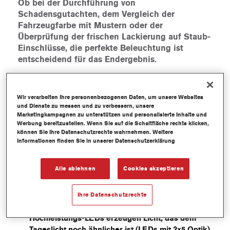
Ob bei der Durchführung von
Schadensgutachten, dem Vergleich der
Fahrzeugfarbe mit Mustern oder der
Überprüfung der frischen Lackierung auf Staub-
Einschlüsse, die perfekte Beleuchtung ist
entscheidend für das Endergebnis.
Unsere kabellose Q-Lite Tageslicht-Lampe hilft Lackier
Profis, den richtigen Farbton zu finden. Die verbesserte
Wir verarbeiten Ihre personenbezogenen Daten, um unsere Websites
Optik mit 15 Hochleistungs-LEDs ermöglicht es dem
und Dienste zu messen und zu verbessern, unsere
Anwender, verschiedene Helligkeits-
Marketingkampagnen zu unterstützen und personalisierte Inhalte und
Intensitätsstufen einzustellen. Damit lassen sich sowohl
Werbung bereitzustellen. Wenn Sie auf die Schaltfläche rechts klicken,
können Sie Ihre Datenschutzrechte wahrnehmen. Weitere
helle, als auch sehr dunkle Metallic-Farbtöne akkurat
Informationen finden Sie in unserer Datenschutzerklärung
vergleichen. Zusätzlich bietet die Q-Lite Tageslicht-
Lampe jeweils Einstellungen für helles Tageslicht,
vergleichbar mit dem Mittagslicht, sowie warmes
Alle ablehnen
Cookies akzeptieren
Abendlicht.
Ihre Datenschutzrechte
Verbessertes optisches System: Neue
Hochleistungs-LEDs erzeugen Licht, das dem
Tageslicht noch ähnlicher ist (LEDs mit 3x5 Optik)