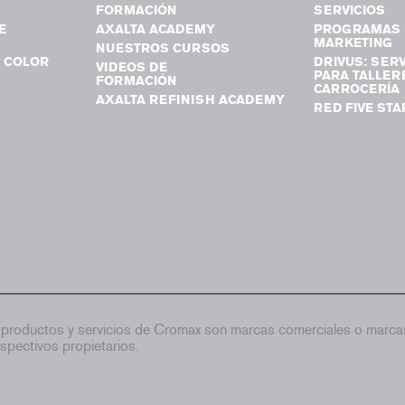
FORMACIÓN
SERVICIOS
E
AXALTA ACADEMY
PROGRAMAS 
MARKETING
NUESTROS CURSOS
 COLOR
DRIVUS: SERV
VIDEOS DE
PARA TALLER
FORMACIÓN
CARROCERÍA
AXALTA REFINISH ACADEMY
RED FIVE STA
productos y servicios de Cromax son marcas comerciales o marcas
spectivos propietarios.