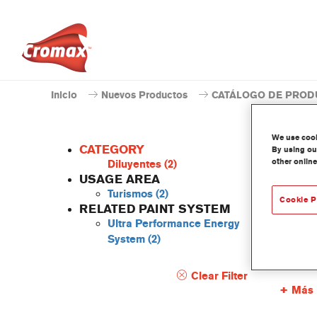
Inicio
Nuevos Productos
CATÁLOGO DE PROD
We use cooki
CATEGORY
By using our
other online
Diluyentes
(2)
USAGE AREA
Turismos
(2)
Cookie P
AZ97
RELATED PAINT SYSTEM
Ultra Performance Energy
Referenc
System
(2)
Código 
Clear Filter
Más 