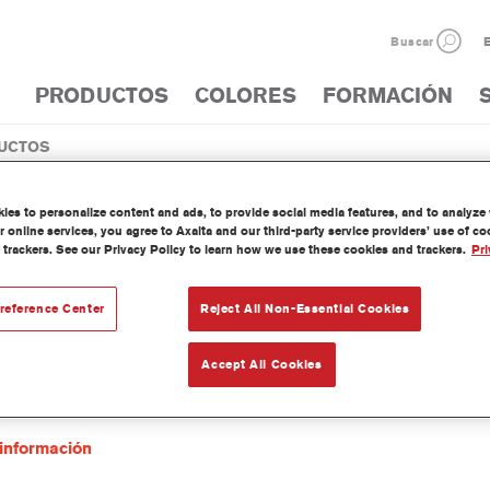
Buscar
E
PRODUCTOS
COLORES
FORMACIÓN
UCTOS
CATÁLOGO DE PR
es to personalize content and ads, to provide social media features, and to analyze w
 online services, you agree to Axalta and our third-party service providers’ use of c
 trackers. See our Privacy Policy to learn how we use these cookies and trackers.
Pri
reference Center
Reject All Non-Essential Cookies
00 Ultra Performance Plastic Additive
ia del artículo
AZ9700 1.00 LI
Accept All Cookies
del material
1250021660
información