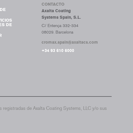
CONTACTO
DE
Axalta Coating
Systems Spain, S.L.
ICIOS
ES DE
C/ Entença 332-334
08029. Barcelona
R
cromax.spain@axaltacs.com
+34 93 610 6000
 registradas de Axalta Coating Systems, LLC y/o sus