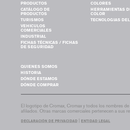
PRODUCTOS
COLORES
CATÁLOGO DE
HERRAMIENTAS D
PRODUCTOS
COLOR
TURISMOS
TECNOLOGIAS DEL
VEHICULOS
COMERCIALES
INDUSTRIAL
FICHAS TÉCNICAS / FICHAS
DE SEGURIDAD
QUIENES SOMOS
HISTORIA
DÓNDE ESTAMOS
DÓNDE COMPRAR
El logotipo de Cromax, Cromax y todos los nombres de 
afiliados. Otras marcas comerciales pertenecen a sus re
|
DECLARACIÓN DE PRIVACIDAD
ENTIDAD LEGAL