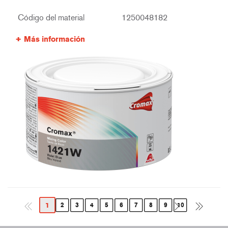
Código del material
1250048182
Más información
1
2
3
4
5
6
7
8
9
10