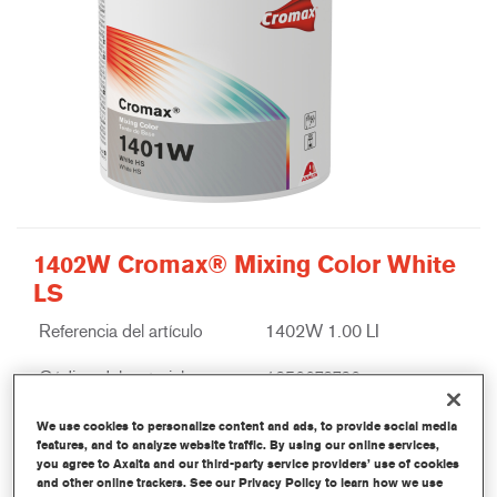
1402W Cromax® Mixing Color White
LS
Referencia del artículo
1402W 1.00 LI
Código del material
1250073720
Más información
We use cookies to personalize content and ads, to provide social media
features, and to analyze website traffic. By using our online services,
you agree to Axalta and our third-party service providers’ use of cookies
and other online trackers. See our Privacy Policy to learn how we use