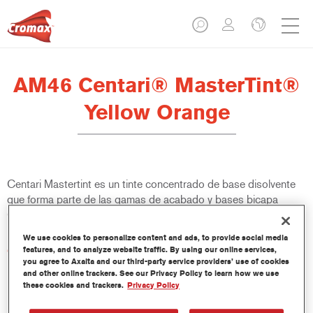
AM46 Centari® MasterTint®
Yellow Orange
Centari Mastertint es un tinte concentrado de base disolvente
que forma parte de las gamas de acabado y bases bicapa
Centari.
We use cookies to personalize content and ads, to provide social media
Características del producto
features, and to analyze website traffic. By using our online services,
you agree to Axalta and our third-party service providers’ use of cookies
Sistema de pintado de base disolvente, único por su
and other online trackers. See our Privacy Policy to learn how we use
versatilidad y facilidad de uso.
these cookies and trackers.
Privacy Policy
Una sola máquina de mezcla proporciona todas las
calidades de base disolvente: medios y altos sólidos,