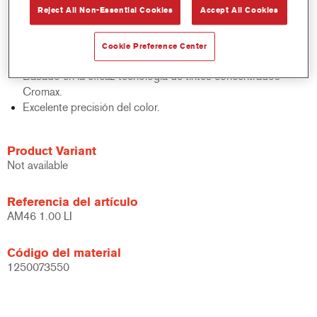
Reject All Non-Essential Cookies
Accept All Cookies
acabados y bases bicapa.
Rápido control de stocks.
Gestión sencilla.
Cookie Preference Center
Ahorra espacio de almacenamiento.
Basado en la eficaz tecnología de tintes concentrados
Cromax.
Excelente precisión del color.
Product Variant
Not available
Referencia del artículo
AM46 1.00 LI
Código del material
1250073550