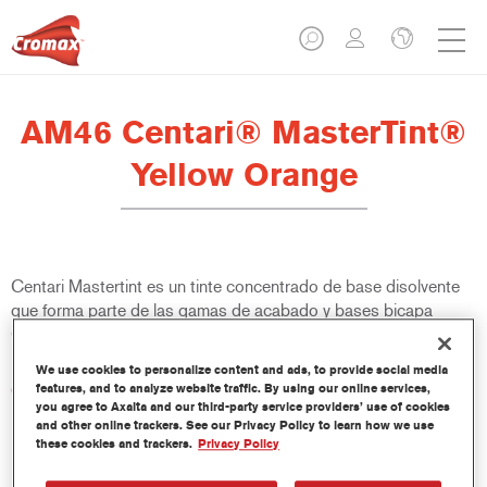
AM46 Centari® MasterTint®
Yellow Orange
Centari Mastertint es un tinte concentrado de base disolvente
que forma parte de las gamas de acabado y bases bicapa
Centari.
We use cookies to personalize content and ads, to provide social media
Características del producto
features, and to analyze website traffic. By using our online services,
you agree to Axalta and our third-party service providers’ use of cookies
Sistema de pintado de base disolvente, único por su
and other online trackers. See our Privacy Policy to learn how we use
versatilidad y facilidad de uso.
these cookies and trackers.
Privacy Policy
Una sola máquina de mezcla proporciona todas las
calidades de base disolvente: medios y altos sólidos,