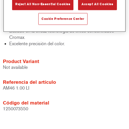
Reject All Non-Essential Cookies
Accept All Cookies
acabados y bases bicapa.
Rápido control de stocks.
Gestión sencilla.
Cookie Preference Center
Ahorra espacio de almacenamiento.
Basado en la eficaz tecnología de tintes concentrados
Cromax.
Excelente precisión del color.
Product Variant
Not available
Referencia del artículo
AM46 1.00 LI
Código del material
1250073550