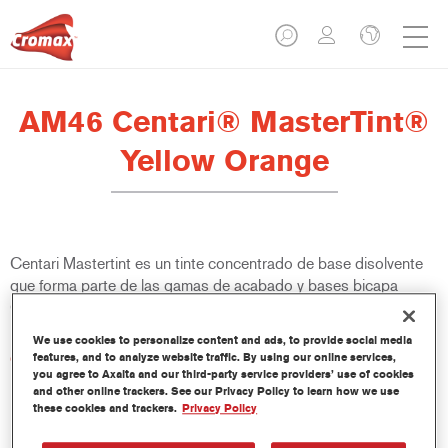
AM46 Centari® MasterTint®
Yellow Orange
Centari Mastertint es un tinte concentrado de base disolvente
que forma parte de las gamas de acabado y bases bicapa
Centari.
We use cookies to personalize content and ads, to provide social media
Características del producto
features, and to analyze website traffic. By using our online services,
you agree to Axalta and our third-party service providers’ use of cookies
Sistema de pintado de base disolvente, único por su
and other online trackers. See our Privacy Policy to learn how we use
versatilidad y facilidad de uso.
these cookies and trackers.
Privacy Policy
Una sola máquina de mezcla proporciona todas las
calidades de base disolvente: medios y altos sólidos,