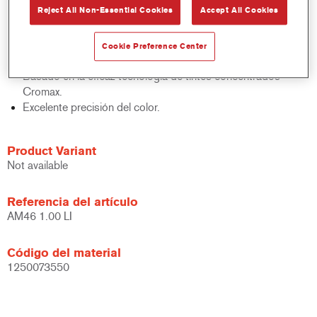
Reject All Non-Essential Cookies
Accept All Cookies
acabados y bases bicapa.
Rápido control de stocks.
Gestión sencilla.
Cookie Preference Center
Ahorra espacio de almacenamiento.
Basado en la eficaz tecnología de tintes concentrados
Cromax.
Excelente precisión del color.
Product Variant
Not available
Referencia del artículo
AM46 1.00 LI
Código del material
1250073550