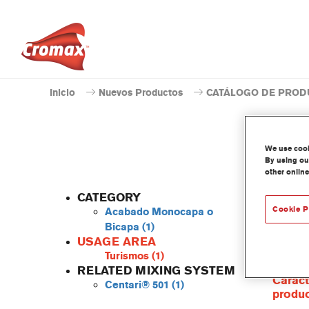
Inicio
Nuevos Productos
CATÁLOGO DE PROD
We use cooki
By using our
other online
CATEGORY
Cookie P
Acabado Monocapa o
Bicapa
(1)
USAGE AREA
Centari
Turismos
(1)
las gam
RELATED MIXING SYSTEM
Caract
Centari® 501
(1)
produ