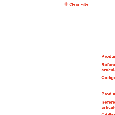
Clear Filter
Produc
Refere
artícu
Código
Produc
Refere
artícu