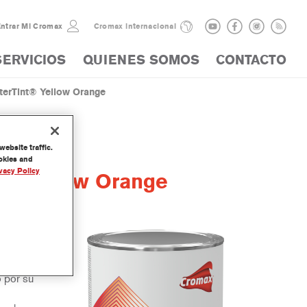
ntrar Mi Cromax
Cromax internacional
SERVICIOS
QUIENES SOMOS
CONTACTO
erTint® Yellow Orange
ebsite traffic.
ookies and
vacy Policy
t® Yellow Orange
arte de
o por su