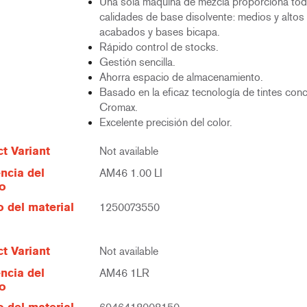
Una sola máquina de mezcla proporciona tod
calidades de base disolvente: medios y altos 
acabados y bases bicapa.
Rápido control de stocks.
Gestión sencilla.
Ahorra espacio de almacenamiento.
Basado en la eficaz tecnología de tintes con
Cromax.
Excelente precisión del color.
t Variant
Not available
ncia del
AM46 1.00 LI
lo
 del material
1250073550
t Variant
Not available
ncia del
AM46 1LR
lo