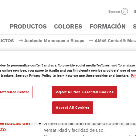
Buscar
E
PRODUCTOS
COLORES
FORMACIÓN
UCTOS
Acabado Monocapa o Bicapa
AM46 Centari® Mast
es to personalize content and ads, to provide social media features, and to analyze w
 online services, you agree to Axalta and our third-party service providers’ use of c
 trackers. See our Privacy Policy to learn how we use these cookies and trackers.
Pri
AM46 Centari® MasterTin
reference Center
Reject All Non-Essential Cookies
 Mastertint es un tinte concentrado de base disolvente que forma p
Accept All Cookies
as de acabado y bases bicapa Centari.
erísticas del
Sistema de pintado de base disolvente, únic
cto
versatilidad y facilidad de uso.