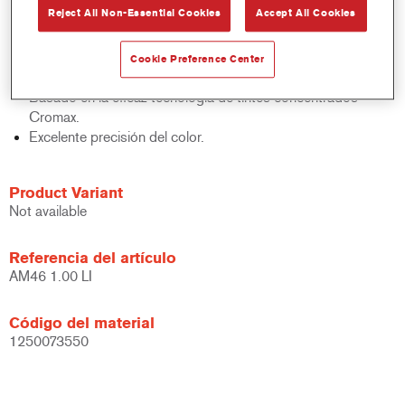
Reject All Non-Essential Cookies
Accept All Cookies
acabados y bases bicapa.
Rápido control de stocks.
Gestión sencilla.
Cookie Preference Center
Ahorra espacio de almacenamiento.
Basado en la eficaz tecnología de tintes concentrados
Cromax.
Excelente precisión del color.
Product Variant
Not available
Referencia del artículo
AM46 1.00 LI
Código del material
1250073550