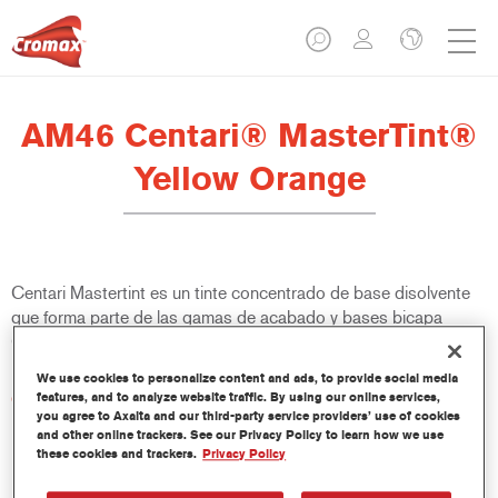
AM46 Centari® MasterTint®
Yellow Orange
Centari Mastertint es un tinte concentrado de base disolvente
que forma parte de las gamas de acabado y bases bicapa
Centari.
We use cookies to personalize content and ads, to provide social media
Características del producto
features, and to analyze website traffic. By using our online services,
you agree to Axalta and our third-party service providers’ use of cookies
Sistema de pintado de base disolvente, único por su
and other online trackers. See our Privacy Policy to learn how we use
versatilidad y facilidad de uso.
these cookies and trackers.
Privacy Policy
Una sola máquina de mezcla proporciona todas las
calidades de base disolvente: medios y altos sólidos,