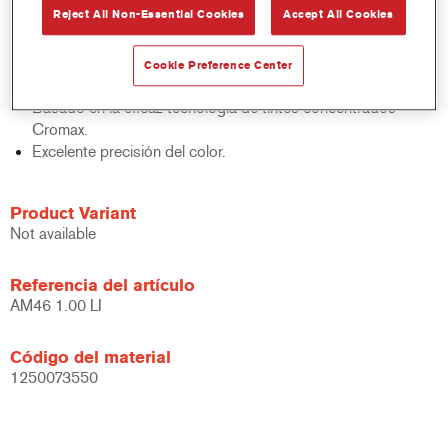
Reject All Non-Essential Cookies
Accept All Cookies
acabados y bases bicapa.
Rápido control de stocks.
Gestión sencilla.
Cookie Preference Center
Ahorra espacio de almacenamiento.
Basado en la eficaz tecnología de tintes concentrados
Cromax.
Excelente precisión del color.
Product Variant
Not available
Referencia del artículo
AM46 1.00 LI
Código del material
1250073550