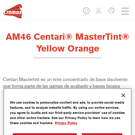
AM46 Centari® MasterTint®
Yellow Orange
Centari Mastertint es un tinte concentrado de base disolvente
que forma parte de las gamas de acabado y bases bicapa
Centari.
We use cookies to personalize content and ads, to provide social media
Características del producto
features, and to analyze website traffic. By using our online services,
you agree to Axalta and our third-party service providers’ use of cookies
Sistema de pintado de base disolvente, único por su
and other online trackers. See our Privacy Policy to learn how we use
versatilidad y facilidad de uso.
these cookies and trackers.
Privacy Policy
Una sola máquina de mezcla proporciona todas las
calidades de base disolvente: medios y altos sólidos,