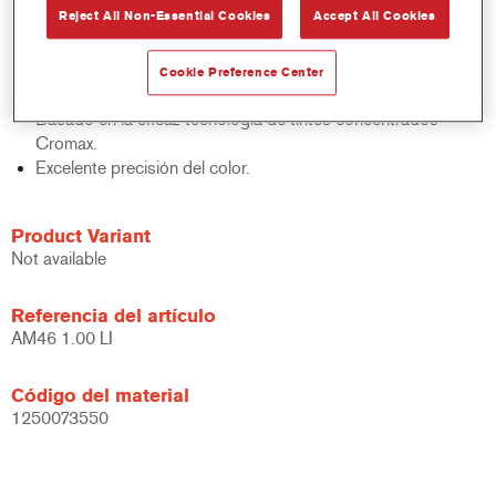
Reject All Non-Essential Cookies
Accept All Cookies
acabados y bases bicapa.
Rápido control de stocks.
Gestión sencilla.
Cookie Preference Center
Ahorra espacio de almacenamiento.
Basado en la eficaz tecnología de tintes concentrados
Cromax.
Excelente precisión del color.
Product Variant
Not available
Referencia del artículo
AM46 1.00 LI
Código del material
1250073550