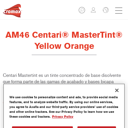
AM46 Centari® MasterTint®
Yellow Orange
Centari Mastertint es un tinte concentrado de base disolvente
que forma parte de las gamas de acabado y bases bicapa
Centari.
We use cookies to personalize content and ads, to provide social media
Características del producto
features, and to analyze website traffic. By using our online services,
you agree to Axalta and our third-party service providers’ use of cookies
Sistema de pintado de base disolvente, único por su
and other online trackers. See our Privacy Policy to learn how we use
versatilidad y facilidad de uso.
these cookies and trackers.
Privacy Policy
Una sola máquina de mezcla proporciona todas las
calidades de base disolvente: medios y altos sólidos,