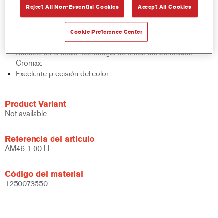
Reject All Non-Essential Cookies
Accept All Cookies
acabados y bases bicapa.
Rápido control de stocks.
Gestión sencilla.
Cookie Preference Center
Ahorra espacio de almacenamiento.
Basado en la eficaz tecnología de tintes concentrados
Cromax.
Excelente precisión del color.
Product Variant
Not available
Referencia del artículo
AM46 1.00 LI
Código del material
1250073550