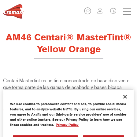
AM46 Centari® MasterTint®
Yellow Orange
Centari Mastertint es un tinte concentrado de base disolvente
que forma parte de las gamas de acabado y bases bicapa
Centari.
We use cookies to personalize content and ads, to provide social media
Características del producto
features, and to analyze website traffic. By using our online services,
you agree to Axalta and our third-party service providers’ use of cookies
Sistema de pintado de base disolvente, único por su
and other online trackers. See our Privacy Policy to learn how we use
versatilidad y facilidad de uso.
these cookies and trackers.
Privacy Policy
Una sola máquina de mezcla proporciona todas las
calidades de base disolvente: medios y altos sólidos,