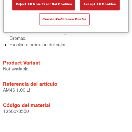
Reject All Non-Essential Cookies
Accept All Cookies
acabados y bases bicapa.
Rápido control de stocks.
Gestión sencilla.
Cookie Preference Center
Ahorra espacio de almacenamiento.
Basado en la eficaz tecnología de tintes concentrados
Cromax.
Excelente precisión del color.
Product Variant
Not available
Referencia del artículo
AM46 1.00 LI
Código del material
1250073550