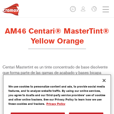
AM46 Centari® MasterTint®
Yellow Orange
Centari Mastertint es un tinte concentrado de base disolvente
que forma parte de las gamas de acabado y bases bicapa
Centari.
We use cookies to personalize content and ads, to provide social media
Características del producto
features, and to analyze website traffic. By using our online services,
you agree to Axalta and our third-party service providers’ use of cookies
Sistema de pintado de base disolvente, único por su
and other online trackers. See our Privacy Policy to learn how we use
versatilidad y facilidad de uso.
these cookies and trackers.
Privacy Policy
Una sola máquina de mezcla proporciona todas las
calidades de base disolvente: medios y altos sólidos,