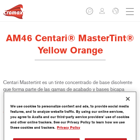
AM46 Centari® MasterTint®
Yellow Orange
Centari Mastertint es un tinte concentrado de base disolvente
que forma parte de las gamas de acabado y bases bicapa
Centari.
We use cookies to personalize content and ads, to provide social media
Características del producto
features, and to analyze website traffic. By using our online services,
you agree to Axalta and our third-party service providers’ use of cookies
Sistema de pintado de base disolvente, único por su
and other online trackers. See our Privacy Policy to learn how we use
versatilidad y facilidad de uso.
these cookies and trackers.
Privacy Policy
Una sola máquina de mezcla proporciona todas las
calidades de base disolvente: medios y altos sólidos,