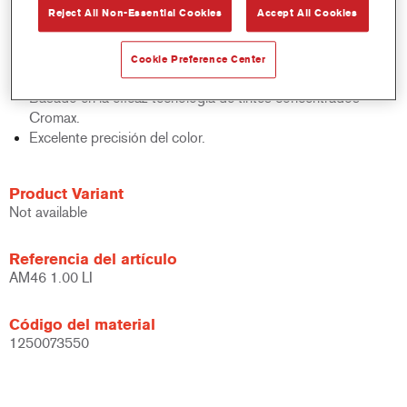
Reject All Non-Essential Cookies
Accept All Cookies
acabados y bases bicapa.
Rápido control de stocks.
Gestión sencilla.
Cookie Preference Center
Ahorra espacio de almacenamiento.
Basado en la eficaz tecnología de tintes concentrados
Cromax.
Excelente precisión del color.
Product Variant
Not available
Referencia del artículo
AM46 1.00 LI
Código del material
1250073550