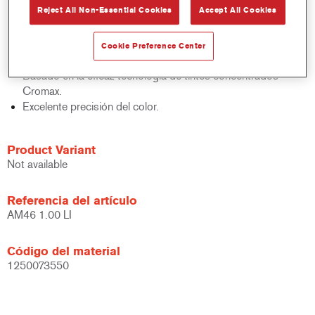
Reject All Non-Essential Cookies
Accept All Cookies
acabados y bases bicapa.
Rápido control de stocks.
Gestión sencilla.
Cookie Preference Center
Ahorra espacio de almacenamiento.
Basado en la eficaz tecnología de tintes concentrados
Cromax.
Excelente precisión del color.
Product Variant
Not available
Referencia del artículo
AM46 1.00 LI
Código del material
1250073550