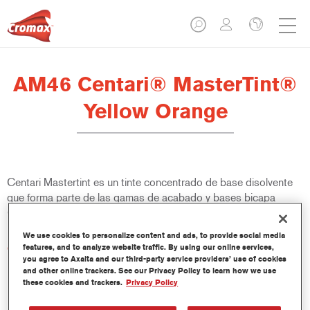
AM46 Centari® MasterTint®
Yellow Orange
Centari Mastertint es un tinte concentrado de base disolvente
que forma parte de las gamas de acabado y bases bicapa
Centari.
We use cookies to personalize content and ads, to provide social media
Características del producto
features, and to analyze website traffic. By using our online services,
you agree to Axalta and our third-party service providers’ use of cookies
Sistema de pintado de base disolvente, único por su
and other online trackers. See our Privacy Policy to learn how we use
versatilidad y facilidad de uso.
these cookies and trackers.
Privacy Policy
Una sola máquina de mezcla proporciona todas las
calidades de base disolvente: medios y altos sólidos,