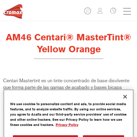
AM46 Centari® MasterTint®
Yellow Orange
Centari Mastertint es un tinte concentrado de base disolvente
que forma parte de las gamas de acabado y bases bicapa
Centari.
We use cookies to personalize content and ads, to provide social media
Características del producto
features, and to analyze website traffic. By using our online services,
you agree to Axalta and our third-party service providers’ use of cookies
Sistema de pintado de base disolvente, único por su
and other online trackers. See our Privacy Policy to learn how we use
versatilidad y facilidad de uso.
these cookies and trackers.
Privacy Policy
Una sola máquina de mezcla proporciona todas las
calidades de base disolvente: medios y altos sólidos,