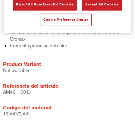
Reject All Non-Essential Cookies
Accept All Cookies
acabados y bases bicapa.
Rápido control de stocks.
Gestión sencilla.
Cookie Preference Center
Ahorra espacio de almacenamiento.
Basado en la eficaz tecnología de tintes concentrados
Cromax.
Excelente precisión del color.
Product Variant
Not available
Referencia del artículo
AM46 1.00 LI
Código del material
1250073550