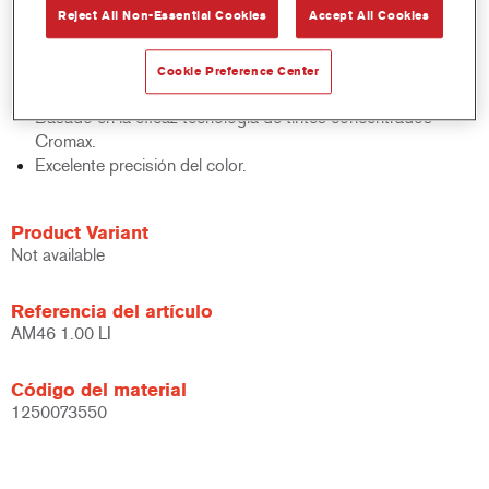
Reject All Non-Essential Cookies
Accept All Cookies
acabados y bases bicapa.
Rápido control de stocks.
Gestión sencilla.
Cookie Preference Center
Ahorra espacio de almacenamiento.
Basado en la eficaz tecnología de tintes concentrados
Cromax.
Excelente precisión del color.
Product Variant
Not available
Referencia del artículo
AM46 1.00 LI
Código del material
1250073550