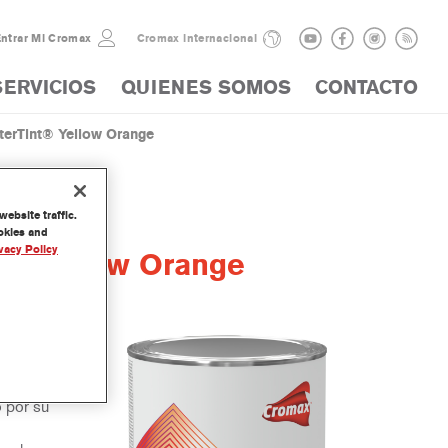
ntrar Mi Cromax
Cromax internacional
SERVICIOS
QUIENES SOMOS
CONTACTO
erTint® Yellow Orange
ebsite traffic.
ookies and
vacy Policy
t® Yellow Orange
arte de
o por su