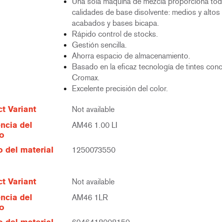
Una sola máquina de mezcla proporciona tod
calidades de base disolvente: medios y altos 
acabados y bases bicapa.
Rápido control de stocks.
Gestión sencilla.
Ahorra espacio de almacenamiento.
Basado en la eficaz tecnología de tintes con
Cromax.
Excelente precisión del color.
t Variant
Not available
ncia del
AM46 1.00 LI
lo
 del material
1250073550
t Variant
Not available
ncia del
AM46 1LR
lo