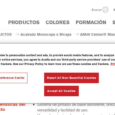
Buscar
E
PRODUCTOS
COLORES
FORMACIÓN
UCTOS
Acabado Monocapa o Bicapa
AM46 Centari® Mast
es to personalize content and ads, to provide social media features, and to analyze w
 online services, you agree to Axalta and our third-party service providers’ use of c
 trackers. See our Privacy Policy to learn how we use these cookies and trackers.
Pri
AM46 Centari® MasterTin
reference Center
Reject All Non-Essential Cookies
 Mastertint es un tinte concentrado de base disolvente que forma p
Accept All Cookies
as de acabado y bases bicapa Centari.
erísticas del
Sistema de pintado de base disolvente, únic
cto
versatilidad y facilidad de uso.