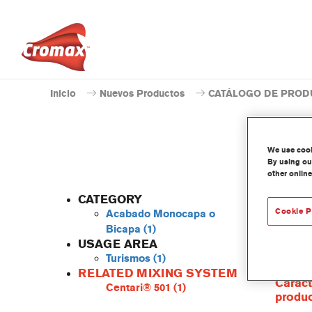
Inicio
Nuevos Productos
CATÁLOGO DE PROD
We use cooki
By using our
other online
CATEGORY
Cookie P
Acabado Monocapa o
Bicapa
(1)
USAGE AREA
Centari
Turismos
(1)
las gam
RELATED MIXING SYSTEM
Caract
Centari® 501
(1)
produ