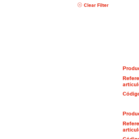
Clear Filter
Produc
Refere
artícu
Código
Produc
Refere
artícu