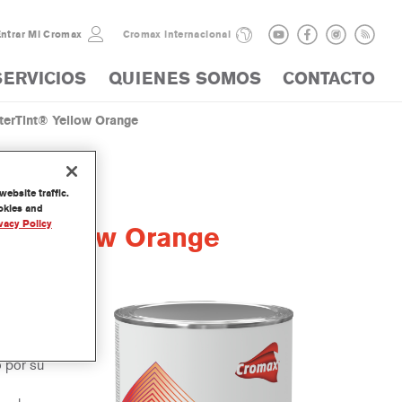
ntrar Mi Cromax
Cromax internacional
SERVICIOS
QUIENES SOMOS
CONTACTO
erTint® Yellow Orange
ebsite traffic.
ookies and
vacy Policy
t® Yellow Orange
arte de
o por su