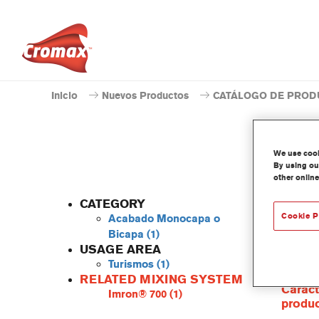
Inicio
Nuevos Productos
CATÁLOGO DE PROD
We use cooki
By using our
other online
CATEGORY
Cookie P
Acabado Monocapa o
Bicapa
(1)
USAGE AREA
Centari
Turismos
(1)
las gam
RELATED MIXING SYSTEM
Caract
Imron® 700
(1)
produ