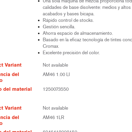
Una sola máquina de mezcla proporciona tod
calidades de base disolvente: medios y altos 
acabados y bases bicapa.
Rápido control de stocks.
Gestión sencilla.
Ahorra espacio de almacenamiento.
Basado en la eficaz tecnología de tintes con
Cromax.
Excelente precisión del color.
t Variant
Not available
ncia del
AM46 1.00 LI
lo
 del material
1250073550
t Variant
Not available
ncia del
AM46 1LR
lo