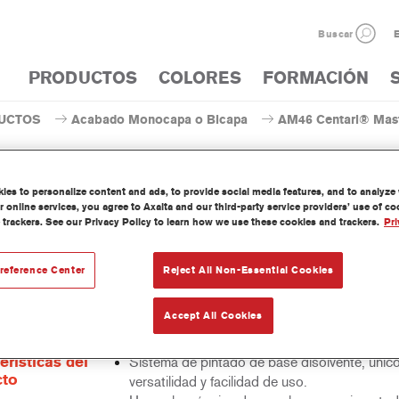
Buscar
E
PRODUCTOS
COLORES
FORMACIÓN
UCTOS
Acabado Monocapa o Bicapa
AM46 Centari® Mast
es to personalize content and ads, to provide social media features, and to analyze w
 online services, you agree to Axalta and our third-party service providers’ use of c
 trackers. See our Privacy Policy to learn how we use these cookies and trackers.
Pri
AM46 Centari® MasterTin
reference Center
Reject All Non-Essential Cookies
 Mastertint es un tinte concentrado de base disolvente que forma p
Accept All Cookies
as de acabado y bases bicapa Centari.
erísticas del
Sistema de pintado de base disolvente, únic
cto
versatilidad y facilidad de uso.