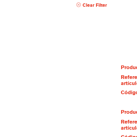
Clear Filter
Produc
Refere
artícu
Código
Produc
Refere
artícu