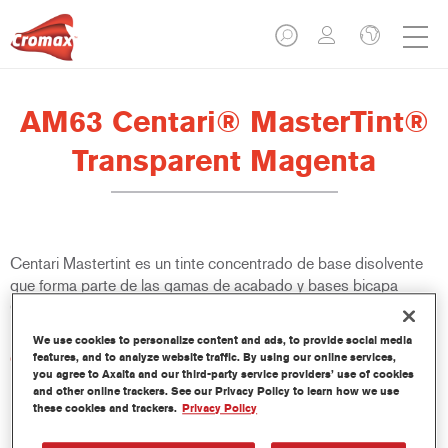
AM63 Centari® MasterTint®
Transparent Magenta
Centari Mastertint es un tinte concentrado de base disolvente
que forma parte de las gamas de acabado y bases bicapa
Centari.
We use cookies to personalize content and ads, to provide social media
Características del producto
features, and to analyze website traffic. By using our online services,
you agree to Axalta and our third-party service providers’ use of cookies
Sistema de pintado de base disolvente, único por su
and other online trackers. See our Privacy Policy to learn how we use
versatilidad y facilidad de uso.
these cookies and trackers.
Privacy Policy
Una sola máquina de mezcla proporciona todas las
calidades de base disolvente: medios y altos sólidos,