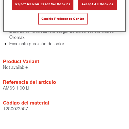
Reject All Non-Essential Cookies
Accept All Cookies
acabados y bases bicapa.
Rápido control de stocks.
Gestión sencilla.
Cookie Preference Center
Ahorra espacio de almacenamiento.
Basado en la eficaz tecnología de tintes concentrados
Cromax.
Excelente precisión del color.
Product Variant
Not available
Referencia del artículo
AM63 1.00 LI
Código del material
1250073557