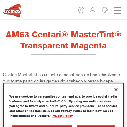
AM63 Centari® MasterTint®
Transparent Magenta
Centari Mastertint es un tinte concentrado de base disolvente
que forma parte de las gamas de acabado y bases bicapa
Centari.
We use cookies to personalize content and ads, to provide social media
Características del producto
features, and to analyze website traffic. By using our online services,
you agree to Axalta and our third-party service providers’ use of cookies
Sistema de pintado de base disolvente, único por su
and other online trackers. See our Privacy Policy to learn how we use
versatilidad y facilidad de uso.
these cookies and trackers.
Privacy Policy
Una sola máquina de mezcla proporciona todas las
calidades de base disolvente: medios y altos sólidos,