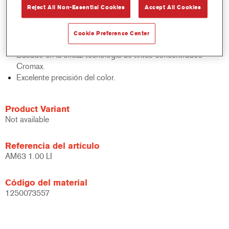
Reject All Non-Essential Cookies
Accept All Cookies
acabados y bases bicapa.
Rápido control de stocks.
Gestión sencilla.
Cookie Preference Center
Ahorra espacio de almacenamiento.
Basado en la eficaz tecnología de tintes concentrados
Cromax.
Excelente precisión del color.
Product Variant
Not available
Referencia del artículo
AM63 1.00 LI
Código del material
1250073557