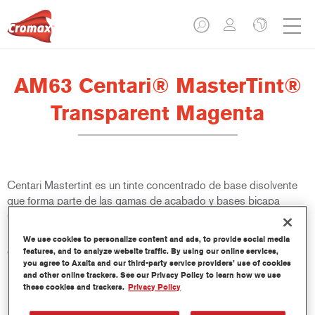
AM63 Centari® MasterTint®
Transparent Magenta
Centari Mastertint es un tinte concentrado de base disolvente
que forma parte de las gamas de acabado y bases bicapa
Centari.
We use cookies to personalize content and ads, to provide social media
Características del producto
features, and to analyze website traffic. By using our online services,
you agree to Axalta and our third-party service providers’ use of cookies
Sistema de pintado de base disolvente, único por su
and other online trackers. See our Privacy Policy to learn how we use
versatilidad y facilidad de uso.
these cookies and trackers.
Privacy Policy
Una sola máquina de mezcla proporciona todas las
calidades de base disolvente: medios y altos sólidos,