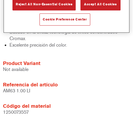
Reject All Non-Essential Cookies
Accept All Cookies
acabados y bases bicapa.
Rápido control de stocks.
Gestión sencilla.
Cookie Preference Center
Ahorra espacio de almacenamiento.
Basado en la eficaz tecnología de tintes concentrados
Cromax.
Excelente precisión del color.
Product Variant
Not available
Referencia del artículo
AM63 1.00 LI
Código del material
1250073557