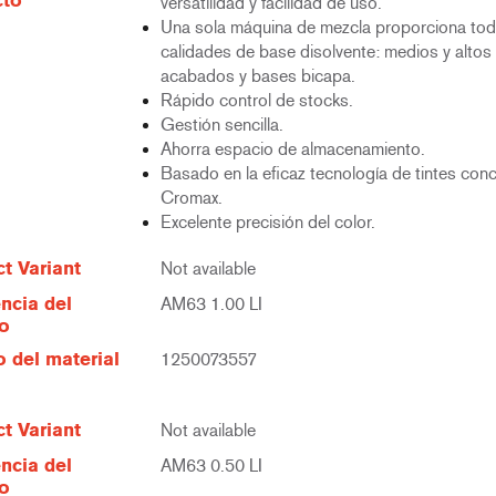
cto
versatilidad y facilidad de uso.
Una sola máquina de mezcla proporciona tod
calidades de base disolvente: medios y altos 
acabados y bases bicapa.
Rápido control de stocks.
Gestión sencilla.
Ahorra espacio de almacenamiento.
Basado en la eficaz tecnología de tintes con
Cromax.
Excelente precisión del color.
t Variant
Not available
ncia del
AM63 1.00 LI
lo
 del material
1250073557
t Variant
Not available
ncia del
AM63 0.50 LI
lo