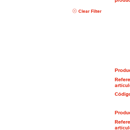
produ
Clear Filter
Produc
Refere
artícu
Código
Produc
Refere
artícu