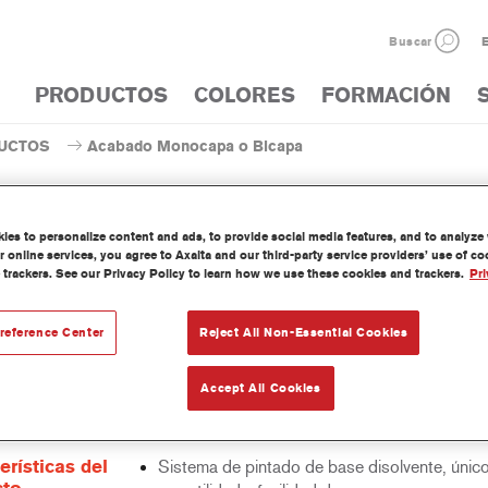
Buscar
E
PRODUCTOS
COLORES
FORMACIÓN
UCTOS
Acabado Monocapa o Bicapa
es to personalize content and ads, to provide social media features, and to analyze w
 online services, you agree to Axalta and our third-party service providers’ use of c
 trackers. See our Privacy Policy to learn how we use these cookies and trackers.
Pri
AM63 Centari® MasterTint® 
reference Center
Reject All Non-Essential Cookies
Accept All Cookies
 Mastertint es un tinte concentrado de base disolvente que forma p
as de acabado y bases bicapa Centari.
erísticas del
Sistema de pintado de base disolvente, únic