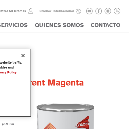
ntrar Mi Cromax
Cromax internacional
SERVICIOS
QUIENES SOMOS
CONTACTO
ebsite traffic.
ookies and
vacy Policy
Transparent Magenta
arte de
o por su