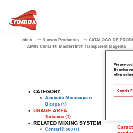
Inicio
Nuevos Productos
CATÁLOGO DE PROD
AM63 Centari® MasterTint® Transparent Magenta
We use cooki
By using our
other online
CATEGORY
Cookie P
Acabado Monocapa o
Bicapa
(1)
USAGE AREA
Centari
Turismos
(1)
las gam
RELATED MIXING SYSTEM
Caract
Centari® 500
(1)