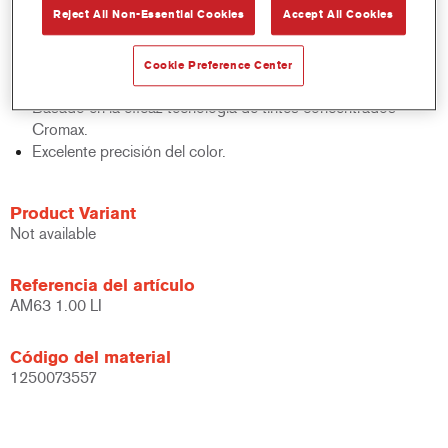
Reject All Non-Essential Cookies
Accept All Cookies
acabados y bases bicapa.
Rápido control de stocks.
Gestión sencilla.
Cookie Preference Center
Ahorra espacio de almacenamiento.
Basado en la eficaz tecnología de tintes concentrados
Cromax.
Excelente precisión del color.
Product Variant
Not available
Referencia del artículo
AM63 1.00 LI
Código del material
1250073557