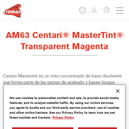
AM63 Centari® MasterTint®
Transparent Magenta
Centari Mastertint es un tinte concentrado de base disolvente
que forma parte de las gamas de acabado y bases bicapa
Centari.
We use cookies to personalize content and ads, to provide social media
Características del producto
features, and to analyze website traffic. By using our online services,
you agree to Axalta and our third-party service providers’ use of cookies
Sistema de pintado de base disolvente, único por su
and other online trackers. See our Privacy Policy to learn how we use
versatilidad y facilidad de uso.
these cookies and trackers.
Privacy Policy
Una sola máquina de mezcla proporciona todas las
calidades de base disolvente: medios y altos sólidos,