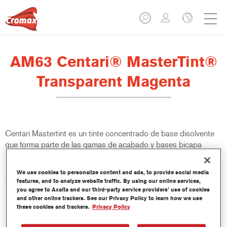
AM63 Centari® MasterTint®
Transparent Magenta
Centari Mastertint es un tinte concentrado de base disolvente
que forma parte de las gamas de acabado y bases bicapa
Centari.
We use cookies to personalize content and ads, to provide social media
Características del producto
features, and to analyze website traffic. By using our online services,
you agree to Axalta and our third-party service providers’ use of cookies
Sistema de pintado de base disolvente, único por su
and other online trackers. See our Privacy Policy to learn how we use
versatilidad y facilidad de uso.
these cookies and trackers.
Privacy Policy
Una sola máquina de mezcla proporciona todas las
calidades de base disolvente: medios y altos sólidos,