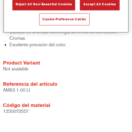
Reject All Non-Essential Cookies
Accept All Cookies
acabados y bases bicapa.
Rápido control de stocks.
Gestión sencilla.
Cookie Preference Center
Ahorra espacio de almacenamiento.
Basado en la eficaz tecnología de tintes concentrados
Cromax.
Excelente precisión del color.
Product Variant
Not available
Referencia del artículo
AM63 1.00 LI
Código del material
1250073557