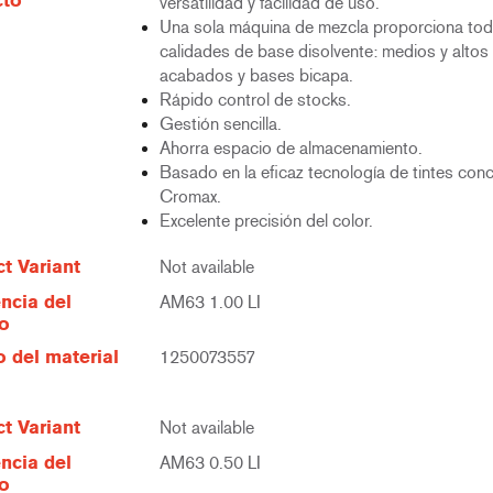
cto
versatilidad y facilidad de uso.
Una sola máquina de mezcla proporciona tod
calidades de base disolvente: medios y altos 
acabados y bases bicapa.
Rápido control de stocks.
Gestión sencilla.
Ahorra espacio de almacenamiento.
Basado en la eficaz tecnología de tintes con
Cromax.
Excelente precisión del color.
t Variant
Not available
ncia del
AM63 1.00 LI
lo
 del material
1250073557
t Variant
Not available
ncia del
AM63 0.50 LI
lo