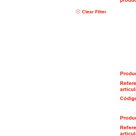
produ
Clear Filter
Produc
Refere
artícu
Código
Produc
Refere
artícu