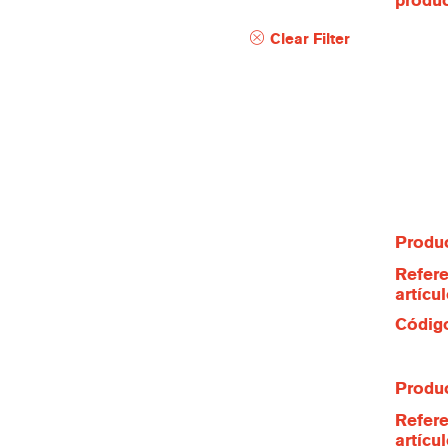
produ
Clear Filter
Produc
Refere
artícu
Código
Produc
Refere
artícu