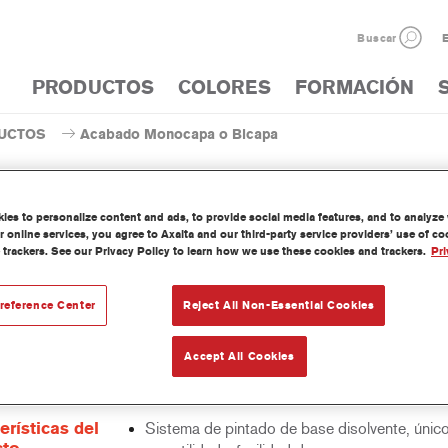
Buscar
E
PRODUCTOS
COLORES
FORMACIÓN
UCTOS
Acabado Monocapa o Bicapa
es to personalize content and ads, to provide social media features, and to analyze w
 online services, you agree to Axalta and our third-party service providers’ use of c
 trackers. See our Privacy Policy to learn how we use these cookies and trackers.
Pri
AM63 Centari® MasterTint® 
reference Center
Reject All Non-Essential Cookies
Accept All Cookies
 Mastertint es un tinte concentrado de base disolvente que forma p
as de acabado y bases bicapa Centari.
erísticas del
Sistema de pintado de base disolvente, únic