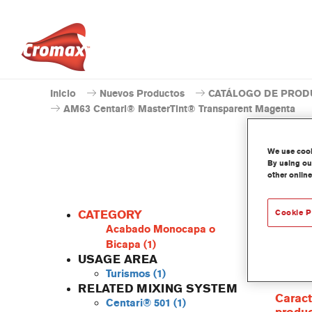
Inicio
Nuevos Productos
CATÁLOGO DE PROD
AM63 Centari® MasterTint® Transparent Magenta
We use cooki
By using our
other online
CATEGORY
Cookie P
Acabado Monocapa o
Bicapa
(1)
USAGE AREA
Centari
Turismos
(1)
las gam
RELATED MIXING SYSTEM
Caract
Centari® 501
(1)