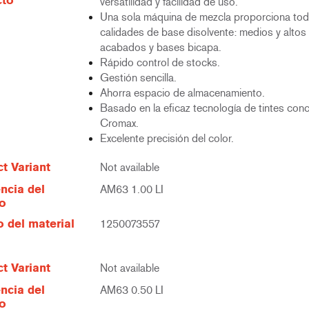
cto
versatilidad y facilidad de uso.
Una sola máquina de mezcla proporciona tod
calidades de base disolvente: medios y altos 
acabados y bases bicapa.
Rápido control de stocks.
Gestión sencilla.
Ahorra espacio de almacenamiento.
Basado en la eficaz tecnología de tintes con
Cromax.
Excelente precisión del color.
t Variant
Not available
ncia del
AM63 1.00 LI
lo
 del material
1250073557
t Variant
Not available
ncia del
AM63 0.50 LI
lo