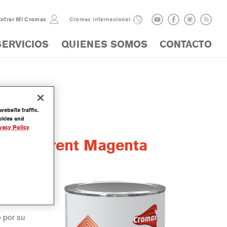
ntrar Mi Cromax
Cromax internacional
SERVICIOS
QUIENES SOMOS
CONTACTO
ebsite traffic.
ookies and
vacy Policy
Transparent Magenta
arte de
o por su