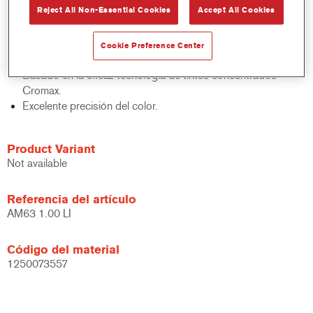
Reject All Non-Essential Cookies
Accept All Cookies
acabados y bases bicapa.
Rápido control de stocks.
Gestión sencilla.
Cookie Preference Center
Ahorra espacio de almacenamiento.
Basado en la eficaz tecnología de tintes concentrados
Cromax.
Excelente precisión del color.
Product Variant
Not available
Referencia del artículo
AM63 1.00 LI
Código del material
1250073557