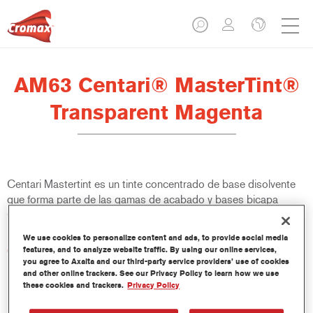
AM63 Centari® MasterTint®
Transparent Magenta
Centari Mastertint es un tinte concentrado de base disolvente
que forma parte de las gamas de acabado y bases bicapa
Centari.
We use cookies to personalize content and ads, to provide social media
Características del producto
features, and to analyze website traffic. By using our online services,
you agree to Axalta and our third-party service providers’ use of cookies
Sistema de pintado de base disolvente, único por su
and other online trackers. See our Privacy Policy to learn how we use
versatilidad y facilidad de uso.
these cookies and trackers.
Privacy Policy
Una sola máquina de mezcla proporciona todas las
calidades de base disolvente: medios y altos sólidos,