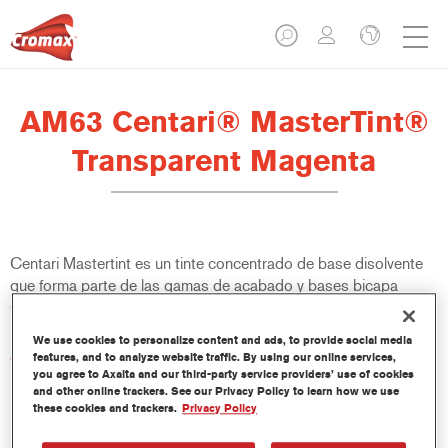
AM63 Centari® MasterTint®
Transparent Magenta
Centari Mastertint es un tinte concentrado de base disolvente
que forma parte de las gamas de acabado y bases bicapa
Centari.
We use cookies to personalize content and ads, to provide social media
Características del producto
features, and to analyze website traffic. By using our online services,
you agree to Axalta and our third-party service providers’ use of cookies
Sistema de pintado de base disolvente, único por su
and other online trackers. See our Privacy Policy to learn how we use
versatilidad y facilidad de uso.
these cookies and trackers.
Privacy Policy
Una sola máquina de mezcla proporciona todas las
calidades de base disolvente: medios y altos sólidos,