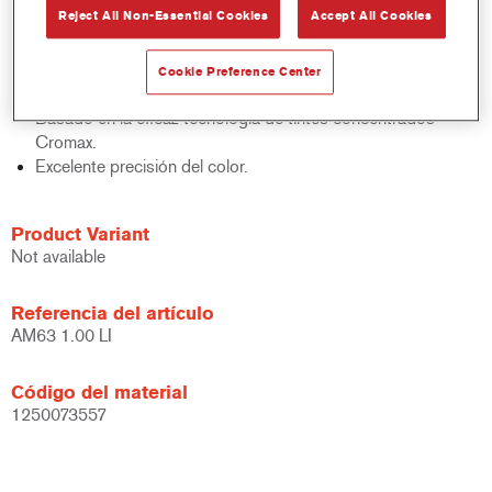
Reject All Non-Essential Cookies
Accept All Cookies
acabados y bases bicapa.
Rápido control de stocks.
Gestión sencilla.
Cookie Preference Center
Ahorra espacio de almacenamiento.
Basado en la eficaz tecnología de tintes concentrados
Cromax.
Excelente precisión del color.
Product Variant
Not available
Referencia del artículo
AM63 1.00 LI
Código del material
1250073557