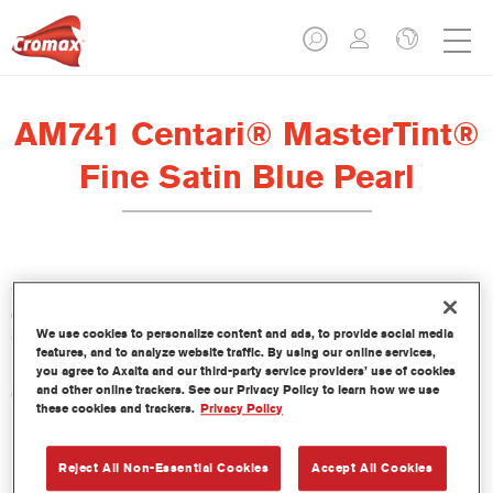
AM741 Centari® MasterTint®
Fine Satin Blue Pearl
Centari Mastertint es un tinte concentrado de base disolvente
que forma parte de las gamas de acabado y bases bicapa
We use cookies to personalize content and ads, to provide social media
Centari.
features, and to analyze website traffic. By using our online services,
you agree to Axalta and our third-party service providers’ use of cookies
and other online trackers. See our Privacy Policy to learn how we use
Características del producto
these cookies and trackers.
Privacy Policy
Sistema de pintado de base disolvente, único por su
versatilidad y facilidad de uso.
Una sola máquina de mezcla proporciona todas las
Reject All Non-Essential Cookies
Accept All Cookies
calidades de base disolvente: medios y altos sólidos,