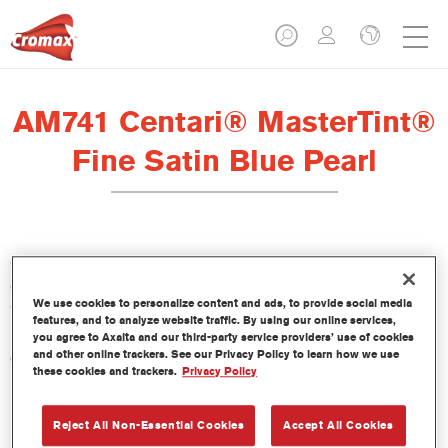
AM741 Centari® MasterTint®
Fine Satin Blue Pearl
Centari Mastertint es un tinte concentrado de base disolvente
que forma parte de las gamas de acabado y bases bicapa
We use cookies to personalize content and ads, to provide social media
Centari.
features, and to analyze website traffic. By using our online services,
you agree to Axalta and our third-party service providers’ use of cookies
and other online trackers. See our Privacy Policy to learn how we use
Características del producto
these cookies and trackers.
Privacy Policy
Sistema de pintado de base disolvente, único por su
versatilidad y facilidad de uso.
Una sola máquina de mezcla proporciona todas las
Reject All Non-Essential Cookies
Accept All Cookies
calidades de base disolvente: medios y altos sólidos,