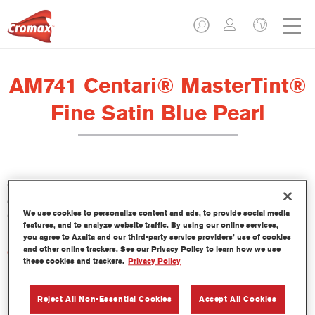
AM741 Centari® MasterTint®
Fine Satin Blue Pearl
Centari Mastertint es un tinte concentrado de base disolvente
que forma parte de las gamas de acabado y bases bicapa
We use cookies to personalize content and ads, to provide social media
Centari.
features, and to analyze website traffic. By using our online services,
you agree to Axalta and our third-party service providers’ use of cookies
and other online trackers. See our Privacy Policy to learn how we use
Características del producto
these cookies and trackers.
Privacy Policy
Sistema de pintado de base disolvente, único por su
versatilidad y facilidad de uso.
Una sola máquina de mezcla proporciona todas las
Reject All Non-Essential Cookies
Accept All Cookies
calidades de base disolvente: medios y altos sólidos,