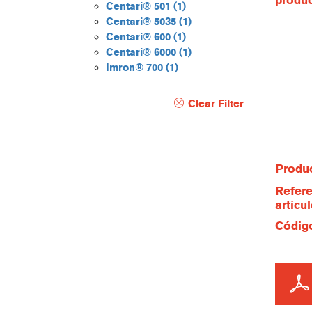
produ
Centari® 501
(1)
Centari® 5035
(1)
Centari® 600
(1)
Centari® 6000
(1)
Imron® 700
(1)
Clear Filter
Produc
Refere
artícu
Código