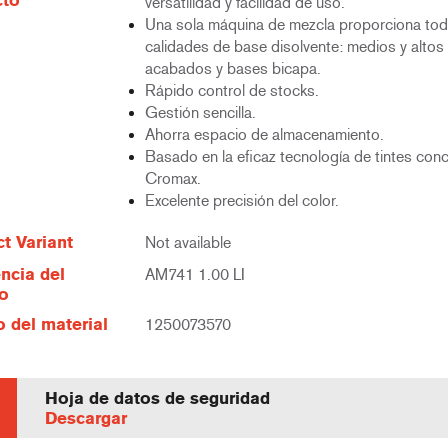
cto
versatilidad y facilidad de uso.
Una sola máquina de mezcla proporciona tod
calidades de base disolvente: medios y altos 
acabados y bases bicapa.
Rápido control de stocks.
Gestión sencilla.
Ahorra espacio de almacenamiento.
Basado en la eficaz tecnología de tintes con
Cromax.
Excelente precisión del color.
t Variant
Not available
ncia del
AM741 1.00 LI
lo
 del material
1250073570
Hoja de datos de seguridad
Descargar