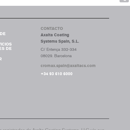
Tumb
CONTACTO
DE
Axalta Coating
Systems Spain, S.L.
ICIOS
ES DE
C/ Entença 332-334
08029. Barcelona
R
cromax.spain@axaltacs.com
+34 93 610 6000