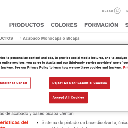
Buscar
E
PRODUCTOS
COLORES
FORMACIÓN
UCTOS
Acabado Monocapa o Bicapa
es to personalize content and ads, to provide social media features, and to analyze w
 online services, you agree to Axalta and our third-party service providers’ use of c
 trackers. See our Privacy Policy to learn how we use these cookies and trackers.
Pri
AM741 Centari® MasterTint® F
reference Center
Reject All Non-Essential Cookies
Accept All Cookies
 Mastertint es un tinte concentrado de base disolvente que forma p
as de acabado y bases bicapa Centari.
erísticas del
Sistema de pintado de base disolvente, únic