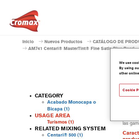
Inicio
Nuevos Productos
CATÁLOGO DE PROD
AM741 Centari® MasterTint® Fine Satin Blue Pearl
We use cooki
By using our
other online
Cookie P
CATEGORY
Acabado Monocapa o
Bicapa
(1)
USAGE AREA
Centari
Turismos
(1)
las gam
RELATED MIXING SYSTEM
Caract
Centari® 500
(1)