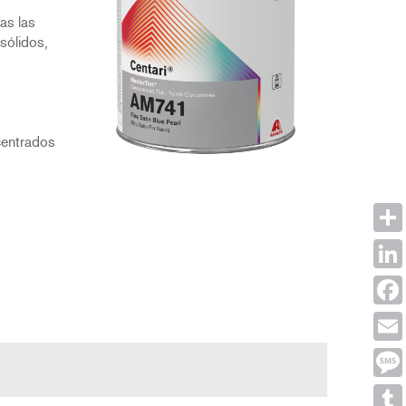
as las
sólidos,
centrados
Shar
Link
Face
Emai
Mes