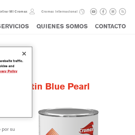
ntrar Mi Cromax
Cromax internacional
SERVICIOS
QUIENES SOMOS
CONTACTO
ebsite traffic.
ookies and
vacy Policy
ine Satin Blue Pearl
arte de
o por su