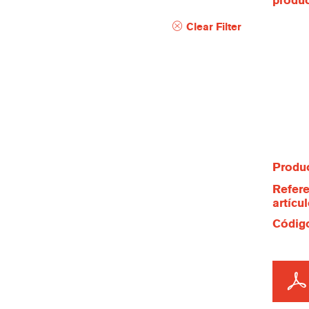
produ
Clear Filter
Produc
Refere
artícu
Código