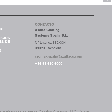
Tumb
CONTACTO
DE
Axalta Coating
Systems Spain, S.L.
ICIOS
ES DE
C/ Entença 332-334
08029. Barcelona
R
cromax.spain@axaltacs.com
+34 93 610 6000