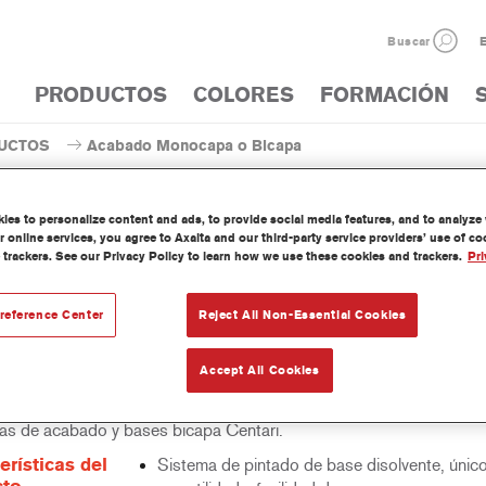
Buscar
E
PRODUCTOS
COLORES
FORMACIÓN
UCTOS
Acabado Monocapa o Bicapa
es to personalize content and ads, to provide social media features, and to analyze w
 online services, you agree to Axalta and our third-party service providers’ use of c
 trackers. See our Privacy Policy to learn how we use these cookies and trackers.
Pri
AM765 Centari® MasterTint
reference Center
Reject All Non-Essential Cookies
Accept All Cookies
 Mastertint es un tinte concentrado de base disolvente que forma p
as de acabado y bases bicapa Centari.
erísticas del
Sistema de pintado de base disolvente, únic