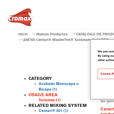
Inicio
Nuevos Productos
CATÁLOGO DE PROD
AM765 Centari® MasterTint® Sunbeam Gold EFX
We use cooki
By using our
other online
Cookie P
CATEGORY
Acabado Monocapa o
Bicapa
(1)
USAGE AREA
Centari
Turismos
(1)
las gam
RELATED MIXING SYSTEM
Caract
Centari® 501
(1)