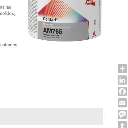
as las
sólidos,
centrados
Shar
Link
Face
Emai
Mes