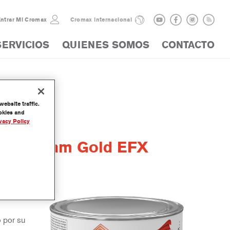
ntrar Mi Cromax
Cromax internacional
SERVICIOS
QUIENES SOMOS
CONTACTO
ebsite traffic.
ookies and
vacy Policy
® Sunbeam Gold EFX
arte de
o por su