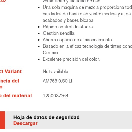
cto
versatilidad y facilidad de uso.
Una sola máquina de mezcla proporciona tod
calidades de base disolvente: medios y altos 
acabados y bases bicapa.
Rápido control de stocks.
Gestión sencilla.
Ahorra espacio de almacenamiento.
Basado en la eficaz tecnología de tintes con
Cromax.
Excelente precisión del color.
t Variant
Not available
ncia del
AM765 0.50 LI
lo
 del material
1250037764
Hoja de datos de seguridad
Descargar