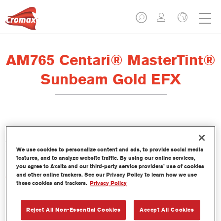
AM765 Centari® MasterTint®
Sunbeam Gold EFX
Centari Mastertint es un tinte concentrado de base disolvente
que forma parte de las gamas de acabado y bases bicapa
We use cookies to personalize content and ads, to provide social media
Centari.
features, and to analyze website traffic. By using our online services,
you agree to Axalta and our third-party service providers’ use of cookies
and other online trackers. See our Privacy Policy to learn how we use
Características del producto
these cookies and trackers.
Privacy Policy
Sistema de pintado de base disolvente, único por su
versatilidad y facilidad de uso.
Una sola máquina de mezcla proporciona todas las
Reject All Non-Essential Cookies
Accept All Cookies
calidades de base disolvente: medios y altos sólidos,