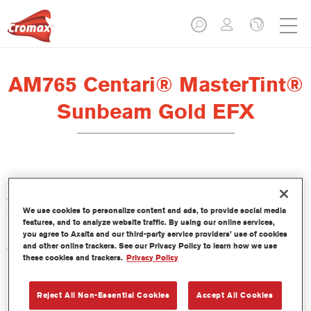
AM765 Centari® MasterTint®
Sunbeam Gold EFX
Centari Mastertint es un tinte concentrado de base disolvente
que forma parte de las gamas de acabado y bases bicapa
We use cookies to personalize content and ads, to provide social media
Centari.
features, and to analyze website traffic. By using our online services,
you agree to Axalta and our third-party service providers’ use of cookies
and other online trackers. See our Privacy Policy to learn how we use
Características del producto
these cookies and trackers.
Privacy Policy
Sistema de pintado de base disolvente, único por su
versatilidad y facilidad de uso.
Una sola máquina de mezcla proporciona todas las
Reject All Non-Essential Cookies
Accept All Cookies
calidades de base disolvente: medios y altos sólidos,