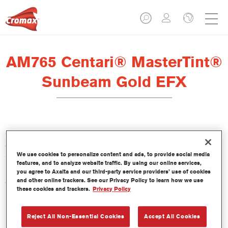
AM765 Centari® MasterTint®
Sunbeam Gold EFX
Centari Mastertint es un tinte concentrado de base disolvente
que forma parte de las gamas de acabado y bases bicapa
We use cookies to personalize content and ads, to provide social media
Centari.
features, and to analyze website traffic. By using our online services,
you agree to Axalta and our third-party service providers’ use of cookies
and other online trackers. See our Privacy Policy to learn how we use
Características del producto
these cookies and trackers.
Privacy Policy
Sistema de pintado de base disolvente, único por su
versatilidad y facilidad de uso.
Una sola máquina de mezcla proporciona todas las
Reject All Non-Essential Cookies
Accept All Cookies
calidades de base disolvente: medios y altos sólidos,