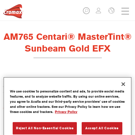
AM765 Centari® MasterTint®
Sunbeam Gold EFX
Centari Mastertint es un tinte concentrado de base disolvente
que forma parte de las gamas de acabado y bases bicapa
We use cookies to personalize content and ads, to provide social media
Centari.
features, and to analyze website traffic. By using our online services,
you agree to Axalta and our third-party service providers’ use of cookies
and other online trackers. See our Privacy Policy to learn how we use
Características del producto
these cookies and trackers.
Privacy Policy
Sistema de pintado de base disolvente, único por su
versatilidad y facilidad de uso.
Una sola máquina de mezcla proporciona todas las
Reject All Non-Essential Cookies
Accept All Cookies
calidades de base disolvente: medios y altos sólidos,