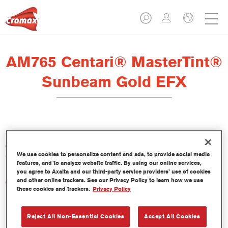
AM765 Centari® MasterTint®
Sunbeam Gold EFX
Centari Mastertint es un tinte concentrado de base disolvente
que forma parte de las gamas de acabado y bases bicapa
We use cookies to personalize content and ads, to provide social media
Centari.
features, and to analyze website traffic. By using our online services,
you agree to Axalta and our third-party service providers’ use of cookies
and other online trackers. See our Privacy Policy to learn how we use
Características del producto
these cookies and trackers.
Privacy Policy
Sistema de pintado de base disolvente, único por su
versatilidad y facilidad de uso.
Una sola máquina de mezcla proporciona todas las
Reject All Non-Essential Cookies
Accept All Cookies
calidades de base disolvente: medios y altos sólidos,