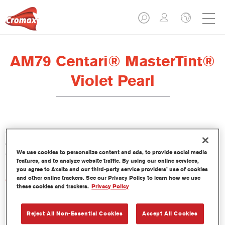
AM79 Centari® MasterTint®
Violet Pearl
Centari Mastertint es un tinte concentrado de base disolvente
que forma parte de las gamas de acabado y bases bicapa
We use cookies to personalize content and ads, to provide social media
Centari.
features, and to analyze website traffic. By using our online services,
you agree to Axalta and our third-party service providers’ use of cookies
and other online trackers. See our Privacy Policy to learn how we use
Características del producto
these cookies and trackers.
Privacy Policy
Sistema de pintado de base disolvente, único por su
versatilidad y facilidad de uso.
Una sola máquina de mezcla proporciona todas las
Reject All Non-Essential Cookies
Accept All Cookies
calidades de base disolvente: medios y altos sólidos,