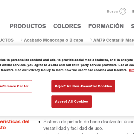
Buscar
E
PRODUCTOS
COLORES
FORMACIÓN
UCTOS
Acabado Monocapa o Bicapa
AM79 Centari® Maste
es to personalize content and ads, to provide social media features, and to analyze w
 online services, you agree to Axalta and our third-party service providers’ use of c
 trackers. See our Privacy Policy to learn how we use these cookies and trackers.
Pri
AM79 Centari® MasterTin
reference Center
Reject All Non-Essential Cookies
Accept All Cookies
 Mastertint es un tinte concentrado de base disolvente que forma p
as de acabado y bases bicapa Centari.
erísticas del
Sistema de pintado de base disolvente, únic
cto
versatilidad y facilidad de uso.