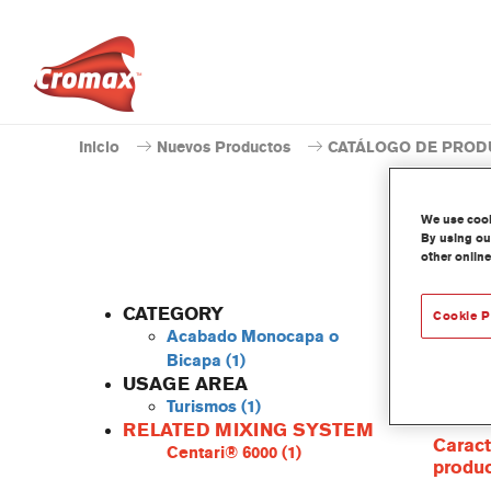
Inicio
Nuevos Productos
CATÁLOGO DE PROD
We use cooki
By using our
other online
CATEGORY
Cookie P
Acabado Monocapa o
Bicapa
(1)
USAGE AREA
Centari
Turismos
(1)
las gam
RELATED MIXING SYSTEM
Caract
Centari® 6000
(1)
produ