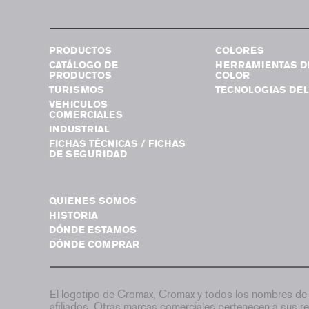
PRODUCTOS
COLORES
CATÁLOGO DE
HERRAMIENTAS D
PRODUCTOS
COLOR
TURISMOS
TECNOLOGIAS DEL
VEHICULOS
COMERCIALES
INDUSTRIAL
FICHAS TÉCNICAS / FICHAS
DE SEGURIDAD
QUIENES SOMOS
HISTORIA
DÓNDE ESTAMOS
DÓNDE COMPRAR
El logotipo de Cromax, Cromax y todos los nombres de 
afiliados. Otras marcas comerciales pertenecen a sus re