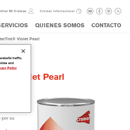
ntrar Mi Cromax
Cromax internacional
SERVICIOS
QUIENES SOMOS
CONTACTO
rTint® Violet Pearl
ebsite traffic.
ookies and
vacy Policy
t® Violet Pearl
arte de
o por su