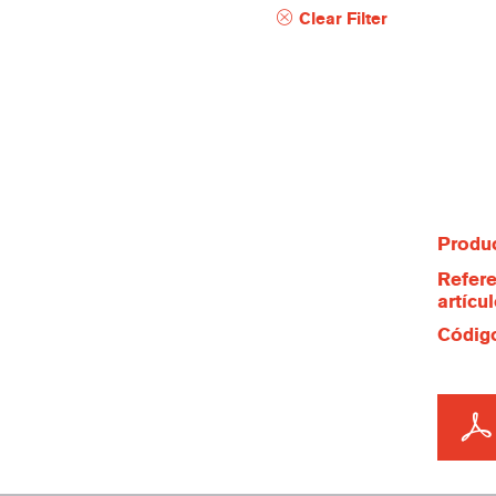
Clear Filter
Produc
Refere
artícu
Código