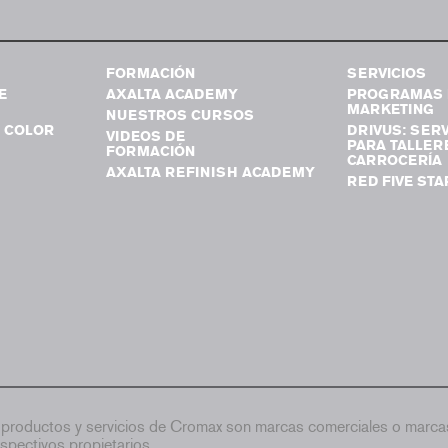
FORMACIÓN
SERVICIOS
E
AXALTA ACADEMY
PROGRAMAS 
MARKETING
NUESTROS CURSOS
 COLOR
DRIVUS: SERV
VIDEOS DE
PARA TALLER
FORMACIÓN
CARROCERÍA
AXALTA REFINISH ACADEMY
RED FIVE STA
productos y servicios de Cromax son marcas comerciales o marcas
spectivos propietarios.