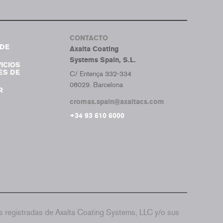
Tumb
CONTACTO
DE
Axalta Coating
Systems Spain, S.L.
ICIOS
ES DE
C/ Entença 332-334
08029. Barcelona
R
cromax.spain@axaltacs.com
+34 93 610 6000
 registradas de Axalta Coating Systems, LLC y/o sus