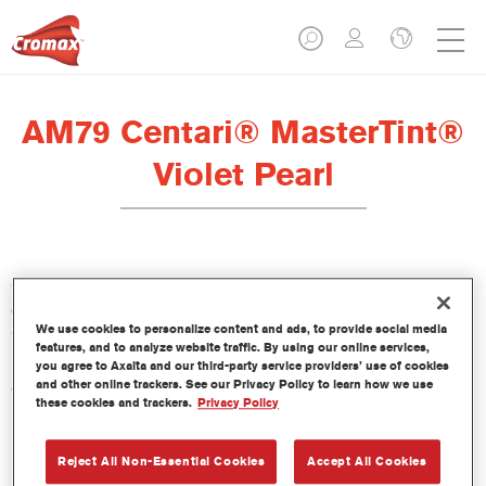
AM79 Centari® MasterTint®
Violet Pearl
Centari Mastertint es un tinte concentrado de base disolvente
que forma parte de las gamas de acabado y bases bicapa
We use cookies to personalize content and ads, to provide social media
Centari.
features, and to analyze website traffic. By using our online services,
you agree to Axalta and our third-party service providers’ use of cookies
and other online trackers. See our Privacy Policy to learn how we use
Características del producto
these cookies and trackers.
Privacy Policy
Sistema de pintado de base disolvente, único por su
versatilidad y facilidad de uso.
Una sola máquina de mezcla proporciona todas las
Reject All Non-Essential Cookies
Accept All Cookies
calidades de base disolvente: medios y altos sólidos,