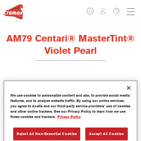
AM79 Centari® MasterTint®
Violet Pearl
Centari Mastertint es un tinte concentrado de base disolvente
que forma parte de las gamas de acabado y bases bicapa
We use cookies to personalize content and ads, to provide social media
Centari.
features, and to analyze website traffic. By using our online services,
you agree to Axalta and our third-party service providers’ use of cookies
and other online trackers. See our Privacy Policy to learn how we use
Características del producto
these cookies and trackers.
Privacy Policy
Sistema de pintado de base disolvente, único por su
versatilidad y facilidad de uso.
Una sola máquina de mezcla proporciona todas las
Reject All Non-Essential Cookies
Accept All Cookies
calidades de base disolvente: medios y altos sólidos,