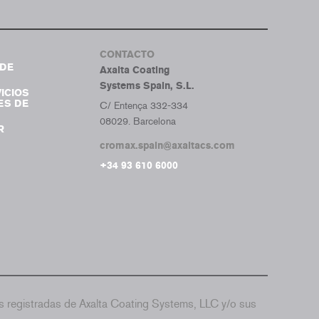
Tumb
CONTACTO
DE
Axalta Coating
Systems Spain, S.L.
ICIOS
ES DE
C/ Entença 332-334
08029. Barcelona
R
cromax.spain@axaltacs.com
+34 93 610 6000
 registradas de Axalta Coating Systems, LLC y/o sus