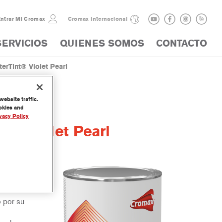
ntrar Mi Cromax
Cromax internacional
SERVICIOS
QUIENES SOMOS
CONTACTO
rTint® Violet Pearl
ebsite traffic.
ookies and
vacy Policy
t® Violet Pearl
arte de
o por su