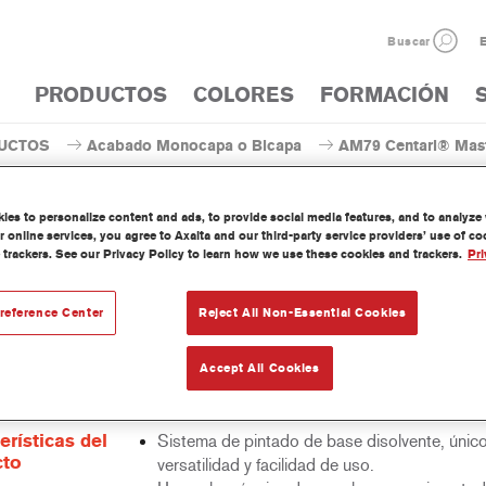
Buscar
E
PRODUCTOS
COLORES
FORMACIÓN
UCTOS
Acabado Monocapa o Bicapa
AM79 Centari® Maste
es to personalize content and ads, to provide social media features, and to analyze w
 online services, you agree to Axalta and our third-party service providers’ use of c
 trackers. See our Privacy Policy to learn how we use these cookies and trackers.
Pri
AM79 Centari® MasterTin
reference Center
Reject All Non-Essential Cookies
Accept All Cookies
 Mastertint es un tinte concentrado de base disolvente que forma p
as de acabado y bases bicapa Centari.
erísticas del
Sistema de pintado de base disolvente, únic
cto
versatilidad y facilidad de uso.