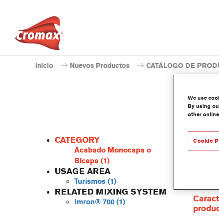
Inicio
Nuevos Productos
CATÁLOGO DE PROD
We use cooki
By using our
other online
CATEGORY
Cookie P
Acabado Monocapa o
Bicapa
(1)
USAGE AREA
Centari
Turismos
(1)
las gam
RELATED MIXING SYSTEM
Caract
Imron® 700
(1)
produ