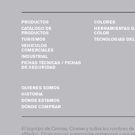
PRODUCTOS
COLORES
CATÁLOGO DE
HERRAMIENTAS D
PRODUCTOS
COLOR
TURISMOS
TECNOLOGIAS DEL
VEHICULOS
COMERCIALES
INDUSTRIAL
FICHAS TÉCNICAS / FICHAS
DE SEGURIDAD
QUIENES SOMOS
HISTORIA
DÓNDE ESTAMOS
DÓNDE COMPRAR
El logotipo de Cromax, Cromax y todos los nombres de 
afiliados. Otras marcas comerciales pertenecen a sus re