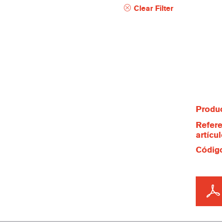
Clear Filter
Produc
Refere
artícu
Código